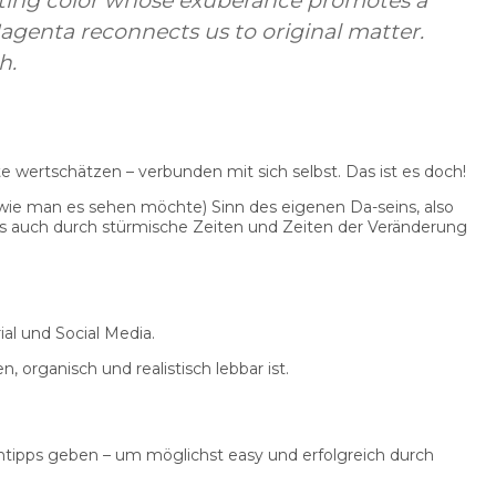
lsating color whose exuberance promotes a
Magenta reconnects us to original matter.
h.
te wertschätzen – verbunden mit sich selbst. Das ist es doch!
ie man es sehen möchte) Sinn des eigenen Da-seins, also
 das auch durch stürmische Zeiten und Zeiten der Veränderung
al und Social Media.
 organisch und realistisch lebbar ist.
ntipps geben – um möglichst easy und erfolgreich durch