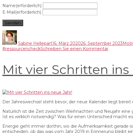
Name
(erforderlich)
E-Mail
(erforderlich)
Senden
Autor
Veröffentlicht
Kate
am
Sabine Hellepart
16. März 2020
26. September 2023
Moti
zu
#ressourcencheck
Schreiben Sie einen Kommentar
Harte
Zeiten
Mit vier Schritten ins
in
der
Schauspiel
….
Shutdown
März
2020
Der Jahreswechsel steht bevor, der neue Kalender liegt berei
Natürlich ist die Zeit zwischen Weihnachten und Neujahr eine 
Ist es wirklich notwendig? Was für einen Unterschied macht e
Energie geht immer dorthin, wo die Aufmerksamkeit gerade ist.
entscheiden, ob das was vom Jahr 2019 in Erinnerung bleibt 