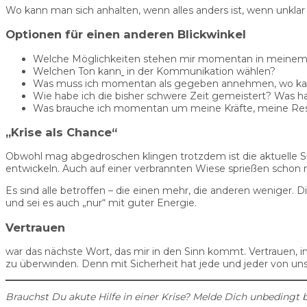
Wo kann man sich anhalten, wenn alles anders ist, wenn unkl
Optionen für einen anderen Blickwinkel
Welche Möglichkeiten stehen mir momentan in meinem
Welchen Ton kann
in der Kommunikation wählen?
Was muss ich momentan als gegeben annehmen, wo kann
Wie habe ich die bisher schwere Zeit gemeistert? Was ha
Was brauche ich momentan um meine Kräfte, meine Ress
„Krise als Chance“
Obwohl mag abgedroschen klingen trotzdem ist die aktuelle S
entwickeln. Auch auf einer verbrannten Wiese sprießen schon
Es sind alle betroffen – die einen mehr, die anderen weniger
und sei es auch „nur“ mit guter Energie.
Vertrauen
war das nächste Wort, das mir in den Sinn kommt. Vertrauen, in 
zu überwinden. Denn mit Sicherheit hat jede und jeder von un
Brauchst Du akute Hilfe in einer Krise?
Melde Dich unbedingt b