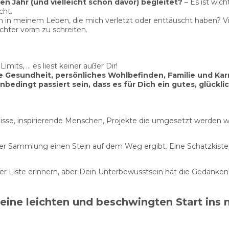
 Jahr (und vielleicht schon davor) begleitet?
– Es ist wic
cht.
in meinem Leben, die mich verletzt oder enttäuscht haben? Viel
ichter voran zu schreiten.
Limits, … es liest keiner außer Dir!
 Gesundheit, persönliches Wohlbefinden, Familie und Kar
nbedingt passiert sein, dass es für Dich ein gutes, glückli
se, inspirierende Menschen, Projekte die umgesetzt werden wo
Deiner Sammlung einen Stein auf dem Weg ergibt. Eine Schatzkiste
einer Liste erinnern, aber Dein Unterbewusstsein hat die Gedank
eine leichten und beschwingten Start ins 
Kategorien
Schlagwörter