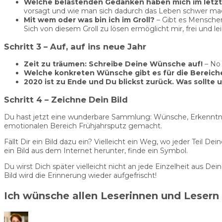
Welche belastenden Gedanken haben mich im letzten
vorsagt und wie man sich dadurch das Leben schwer ma
Mit wem oder was bin ich im Groll?
– Gibt es Menschen 
Sich von diesem Groll zu lösen ermöglicht mir, frei und le
Schritt 3 – Auf, auf ins neue Jahr
Zeit zu träumen: Schreibe Deine Wünsche auf!
– No 
Welche konkreten Wünsche gibt es für die Bereiche
2020 ist zu Ende und Du blickst zurück. Was sollte u
Schritt 4 – Zeichne Dein Bild
Du hast jetzt eine wunderbare Sammlung: Wünsche, Erkenntnis
emotionalen Bereich Frühjahrsputz gemacht.
Fällt Dir ein Bild dazu ein? Vielleicht ein Weg, wo jeder Teil 
ein Bild aus dem Internet herunter, finde ein Symbol.
Du wirst Dich später vielleicht nicht an jede Einzelheit aus D
Bild wird die Erinnerung wieder aufgefrischt!
Ich wünsche allen Leserinnen und Lesern 
Autor
Veröffentlicht