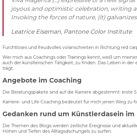
Viva Magenta (…) expressive of a new signal
joyous and optimistic celebration, writing 
Invoking the forces of nature, (it) galvanizes
Leatrice Eiseman, Pantone Color Institute
Furchtloses und freudvolles voranschreiten in Richtung red carp
Wer mich aus Coachings oder Trainings kennt, weiß um meine
auch der künstlerischen Tätigkeit, zu finden. Das Leben in de
trägt.
Angebote im Coaching
Die Beratungspakete sind auf die Karriere abgestimmt: erste S
Karriere- und Life-Coaching bedeutet für mich jenen Weg zu find
Gedanken rund um Künstlerdasein im 
Die Themen des Blogs werden zeitliche Ereignisse und aktuel
Höhen und Tiefen des Alltagsdschungels zu surfen.