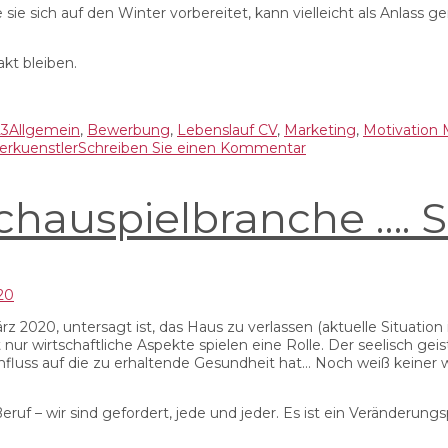
ie sich auf den Winter vorbereitet, kann vielleicht als Anlass
kt bleiben.
Kategorien
23
Allgemein
,
Bewerbung
,
Lebenslauf CV
,
Marketing
,
Motivation 
zu
erkuenstler
Schreiben Sie einen Kommentar
Viva
Magenta,
 Schauspielbranche ….
viva
Artist
Life!
z 2020, untersagt ist, das Haus zu verlassen (aktuelle Situatio
 nur wirtschaftliche Aspekte spielen eine Rolle. Der seelisch gei
fluss auf die zu erhaltende Gesundheit hat… Noch weiß keiner 
 Beruf – wir sind gefordert, jede und jeder. Es ist ein Veränderun