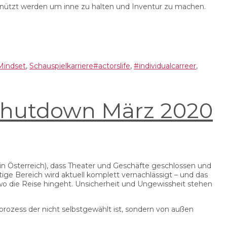
 genützt werden um inne zu halten und Inventur zu machen.
Schlagwörter
Mindset
,
Schauspielkarriere
#actorslife
,
#individualcarreer
,
 Shutdown März 2020
n in Österreich), dass Theater und Geschäfte geschlossen und
stige Bereich wird aktuell komplett vernachlässigt – und das
wo die Reise hingeht. Unsicherheit und Ungewissheit stehen
gsprozess der nicht selbstgewählt ist, sondern von außen