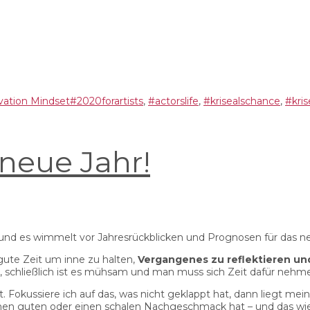
gorien
Schlagwörter
vation Mindset
#2020forartists
,
#actorslife
,
#krisealschance
,
#kri
 neue Jahr!
branche
t und es wimmelt vor Jahresrückblicken und Prognosen für das n
gute Zeit um inne zu halten,
Vergangenes zu reflektieren un
s, schließlich ist es mühsam und man muss sich Zeit dafür nehm
 Fokussiere ich auf das, was nicht geklappt hat, dann liegt mei
einen guten oder einen schalen Nachgeschmack hat – und das wi