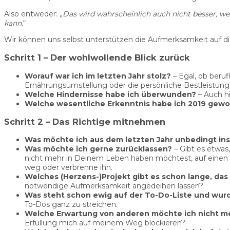
Also entweder: „
Das wird wahrscheinlich auch nicht besser, we
kann.
“
Wir können uns selbst unterstützen die Aufmerksamkeit auf die 
Schritt 1 – Der wohlwollende Blick zurück
Worauf war ich im letzten Jahr stolz?
– Egal, ob beru
Ernährungsumstellung oder die persönliche Bestleistung
Welche Hindernisse habe ich überwunden?
– Auch hi
Welche wesentliche Erkenntnis habe ich 2019 gew
Schritt 2 – Das Richtige mitnehmen
Was möchte ich aus dem letzten Jahr unbedingt in
Was möchte ich gerne zurücklassen?
– Gibt es etwas
nicht mehr in Deinem Leben haben möchtest, auf einen Z
weg oder verbrenne ihn.
Welches (Herzens-)Projekt gibt es schon lange, das
notwendige Aufmerksamkeit angedeihen lassen?
Was steht schon ewig auf der To-Do-Liste und wur
To-Dos ganz zu streichen.
Welche Erwartung von anderen möchte ich nicht me
Erfüllung mich auf meinem Weg blockieren?