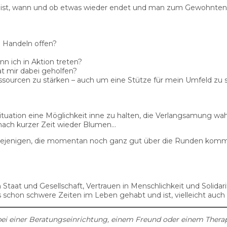
ar ist, wann und ob etwas wieder endet und man zum Gewohnten,
 Handeln offen?
 ich in Aktion treten?
t mir dabei geholfen?
ourcen zu stärken – auch um eine Stütze für mein Umfeld zu s
ituation eine Möglichkeit inne zu halten, die Verlangsamung w
 nach kurzer Zeit wieder Blumen…
. Diejenigen, die momentan noch ganz gut über die Runden komm
Staat und Gesellschaft, Vertrauen in Menschlichkeit und Solidari
s schon schwere Zeiten im Leben gehabt und ist, vielleicht auch
ei einer Beratungseinrichtung, einem Freund oder einem Thera