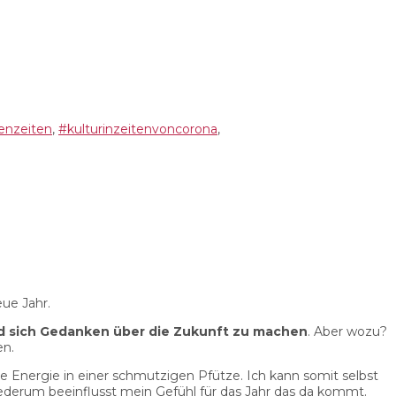
senzeiten
,
#kulturinzeitenvoncorona
,
eue Jahr.
d sich Gedanken über die Zukunft zu machen
. Aber wozu?
en.
ne Energie in einer schmutzigen Pfütze. Ich kann somit selbst
ederum beeinflusst mein Gefühl für das Jahr das da kommt.