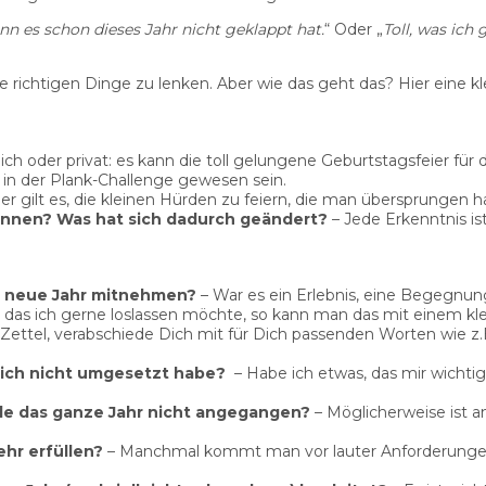
nn es schon dieses Jahr nicht geklappt hat.
“ Oder „
Toll, was ic
richtigen Dinge zu lenken. Aber wie das geht das? Hier eine kle
flich oder privat: es kann die toll gelungene Geburtstagsfeier fü
 in der Plank-Challenge gewesen sein.
er gilt es, die kleinen Hürden zu feiern, die man übersprungen h
onnen? Was hat sich dadurch geändert?
– Jede Erkenntnis is
s neue Jahr mitnehmen?
– War es ein Erlebnis, eine Begegnung
, das ich gerne loslassen möchte, so kann man das mit einem klei
ettel, verabschiede Dich mit für Dich passenden Worten wie z.B
 ich nicht umgesetzt habe?
– Habe ich etwas, das mir wichtig 
de das ganze Jahr nicht angegangen?
– Möglicherweise ist an
hr erfüllen?
– Manchmal kommt man vor lauter Anforderungen 