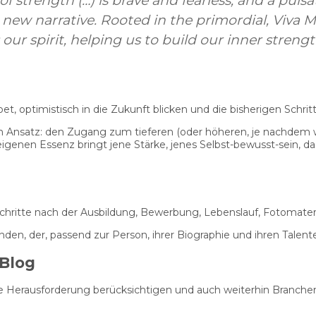
 of strength (…) is brave and fearless, and a pu
a new narrative. Rooted in the primordial, Viva 
 our spirit, helping us to build our inner strengt
et, optimistisch in die Zukunft blicken und die bisherigen Schrit
n Ansatz: den Zugang zum tieferen (oder höheren, je nachdem w
r eigenen Essenz bringt jene Stärke, jenes Selbst-bewusst-sein,
chritte nach der Ausbildung, Bewerbung, Lebenslauf, Fotomateri
en, der, passend zur Person, ihrer Biographie und ihren Talenten,
Blog
le Herausforderung berücksichtigen und auch weiterhin Branche