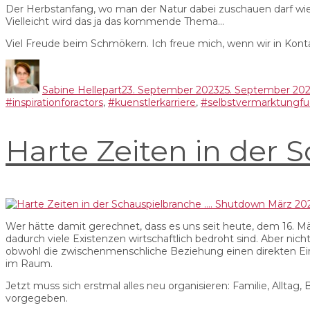
Der Herbstanfang, wo man der Natur dabei zuschauen darf wie s
Vielleicht wird das ja das kommende Thema…
Viel Freude beim Schmökern. Ich freue mich, wenn wir in Konta
Autor
Veröffentlicht
am
Sabine Hellepart
23. September 2023
25. September 20
#inspirationforactors
,
#kuenstlerkarriere
,
#selbstvermarktungfu
Harte Zeiten in der
Wer hätte damit gerechnet, dass es uns seit heute, dem 16. Mär
dadurch viele Existenzen wirtschaftlich bedroht sind. Aber nicht
obwohl die zwischenmenschliche Beziehung einen direkten Ein
im Raum.
Jetzt muss sich erstmal alles neu organisieren: Familie, Alltag,
vorgegeben.