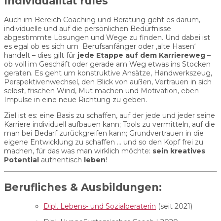
Individualität rules
Auch im Bereich Coaching und Beratung geht es darum,
individuelle und auf die persönlichen Bedürfnisse
abgestimmte Lösungen und Wege zu finden. Und dabei ist
es egal ob es sich um Berufsanfänger oder ‚alte Hasen‘
handelt – dies gilt für
jede Etappe auf dem Karriereweg
–
ob voll im Geschäft oder gerade am Weg etwas ins Stocken
geraten. Es geht um konstruktive Ansätze, Handwerkszeug,
Perspektivenwechsel, den Blick von außen, Vertrauen in sich
selbst, frischen Wind, Mut machen und Motivation, eben
Impulse in eine neue Richtung zu geben.
Ziel ist es: eine Basis zu schaffen, auf der jede und jeder seine
Karriere individuell aufbauen kann; Tools zu vermitteln, auf die
man bei Bedarf zurückgreifen kann; Grundvertrauen in die
eigene Entwicklung zu schaffen … und so den Kopf frei zu
machen, für das was man wirklich möchte:
sein kreatives
Potential
authentisch
leben
!
Berufliches & Ausbildungen:
Dipl. Lebens- und Sozialberaterin
(seit 2021)