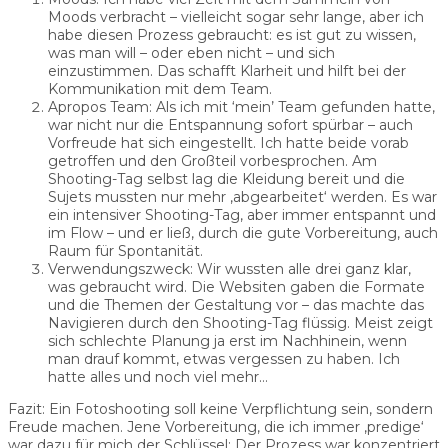
Moods verbracht – vielleicht sogar sehr lange, aber ich
habe diesen Prozess gebraucht: es ist gut zu wissen,
was man will – oder eben nicht – und sich
einzustimmen. Das schafft Klarheit und hilft bei der
Kommunikation mit dem Team.
Apropos Team: Als ich mit ‘mein’ Team gefunden hatte,
war nicht nur die Entspannung sofort spürbar – auch
Vorfreude hat sich eingestellt. Ich hatte beide vorab
getroffen und den Großteil vorbesprochen. Am
Shooting-Tag selbst lag die Kleidung bereit und die
Sujets mussten nur mehr ‚abgearbeitet‘ werden. Es war
ein intensiver Shooting-Tag, aber immer entspannt und
im Flow – und er ließ, durch die gute Vorbereitung, auch
Raum für Spontanität.
Verwendungszweck: Wir wussten alle drei ganz klar,
was gebraucht wird. Die Websiten gaben die Formate
und die Themen der Gestaltung vor – das machte das
Navigieren durch den Shooting-Tag flüssig. Meist zeigt
sich schlechte Planung ja erst im Nachhinein, wenn
man drauf kommt, etwas vergessen zu haben. Ich
hatte alles und noch viel mehr…
Fazit: Ein Fotoshooting soll keine Verpflichtung sein, sondern
Freude machen. Jene Vorbereitung, die ich immer ‚predige‘
war dazu für mich der Schlüssel: Der Prozess war konzentriert