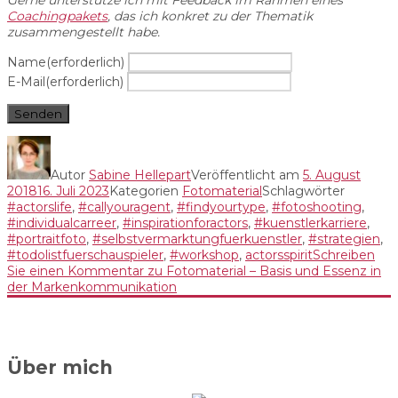
Coachingpakets
, das ich konkret zu der Thematik
zusammengestellt habe.
Name
(erforderlich)
E-Mail
(erforderlich)
Senden
Autor
Sabine Hellepart
Veröffentlicht am
5. August
2018
16. Juli 2023
Kategorien
Fotomaterial
Schlagwörter
#actorslife
,
#callyouragent
,
#findyourtype
,
#fotoshooting
,
#individualcarreer
,
#inspirationforactors
,
#kuenstlerkarriere
,
#portraitfoto
,
#selbstvermarktungfuerkuenstler
,
#strategien
,
#todolistfuerschauspieler
,
#workshop
,
actorsspirit
Schreiben
Sie einen Kommentar
zu Fotomaterial – Basis und Essenz in
der Markenkommunikation
Über mich