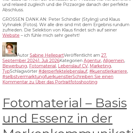
und relaxed zugleich und die Pizzaorgie danach der perfekte
Abschluss.
GROSSEN DANK AN: Peter Schindler (Styling) und Klaus
Vyhnalek (Fotos). Wir alle drei sind mit dem Ergebnis rundum
zufrieden. Die Selektion von Klaus findet sich auf seiner
Website
– ich fühle mich sehr geehrt!
Autor
Sabine Hellepart
Veröffentlicht am
27.
September 2024
1. Juli 2026
Kategorien
Agentur
,
Allgemein
,
Bewerbung
,
Fotomaterial
,
Lebenslauf CV
,
Marketing
,
Typ
Schlagwörter
#derperfektelebenslauf
,
#kuenstlerkarriere
,
#selbstvermarktungfuerkuenstler
Schreiben Sie einen
Kommentar
zu Über das Portraitfotoshooting
Fotomaterial – Basis
und Essenz in der