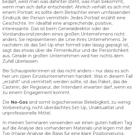
bedarf, weiß man was dahinter steht, was man bekommt,
wenn man sich dafür entscheidet. Ähnlich verhält es sich mit
einem Portrait: es sollte dem Betrachter einen umfassenden
Eindruck der Person vermitteln. Jedes Portrait erzählt eine
Geschichte. Im Idealfall eine ansprechende, positive,
interessante. Das ist beim Generaldirektor oder der
Vorstandsvorsitzenden eines großen Unternehmens nicht
anders. Sie repräsentieren die Linie ihres Unternehmens. Je
nachdem ob das Set-Up eher formell oder lässig geprägt ist,
sagt das etwas über die Firmenkultur und die Persönlichkeit
aus. Gerade in großen Unternehmen wird hier nichts dem
Zufall überlassen.
Bei Schauspieler:innen ist das nicht anders – nur dass es sich
hier um (s)ein Einzelunternehmen handelt. Was in diesem Fall
„erzählt“ und vermittelt werden sollte, ist das Paket, das die
Casterin, der Regisseur, der Intendant erwarten darf, wenn es
zu einem Engagement kommt.
Die
No-Gos
sind somit logischerweise Beliebigkeit, zu wenig
Vorbereitung, nicht überdachtes Set-Up, Unaktualität und
unprofessionelle Mittel.
In meinen Seminaren verwenden wir einen guten halben Tag
auf die Analyse des vorhandenen Materials und legen mit der
Typ-Image-Analyse die Basis für eine klare Positionierung.