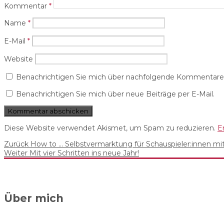
Kommentar
*
Name
*
E-Mail
*
Website
Benachrichtigen Sie mich über nachfolgende Kommentare v
Benachrichtigen Sie mich über neue Beiträge per E-Mail.
Diese Website verwendet Akismet, um Spam zu reduzieren.
E
Beitrags-
Vorheriger
Zurück
How to … Selbstvermarktung für Schauspieler:innen mit
Nächster
Beitrag:
Weiter
Mit vier Schritten ins neue Jahr!
Navigation
Beitrag:
Über mich