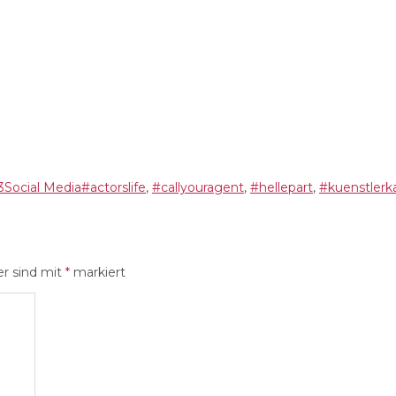
Kategorien
Schlagwörter
3
Social Media
#actorslife
,
#callyouragent
,
#hellepart
,
#kuenstlerka
er sind mit
*
markiert