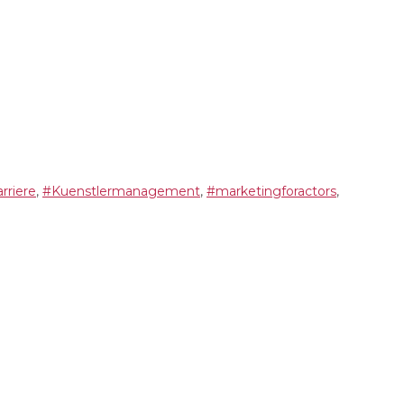
rriere
,
#Kuenstlermanagement
,
#marketingforactors
,