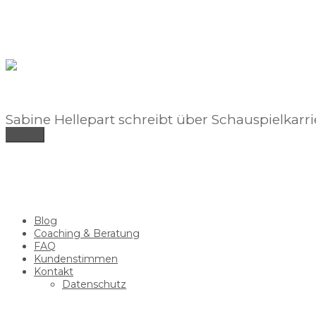
Zum
Inhalt
springen
Sabine Hellepart schreibt über Schauspielkarr
Menü
Blog
Coaching & Beratung
FAQ
Kundenstimmen
Kontakt
Datenschutz