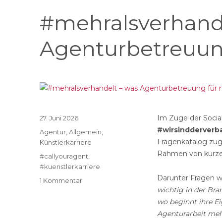
#mehralsverhande
Agenturbetreuun
Veröffentlicht
Im Zuge der Soci
27. Juni 2026
am
#wirsindderverb
Kategorien
Agentur
,
Allgemein
,
Fragenkatalog zuge
Künstlerkarriere
Rahmen von kurze
Schlagwörter
#callyouragent
,
#kuenstlerkarriere
Darunter Fragen w
zu
1 Kommentar
wichtig in der Br
#mehralsverhandelt
–
wo beginnt ihre E
was
Agenturarbeit mehr
Agenturbetreuung