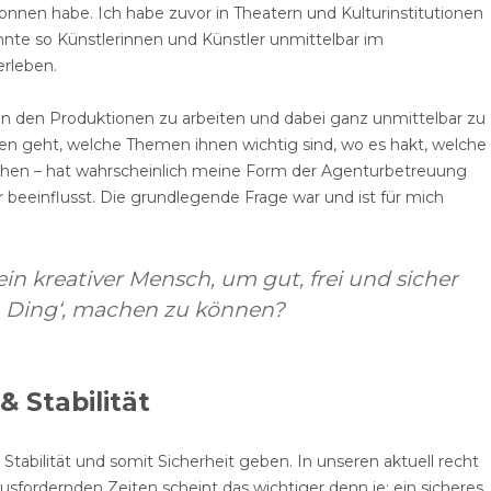
nnen habe. Ich habe zuvor in Theatern und Kulturinstitutionen
nnte so Künstlerinnen und Künstler unmittelbar im
erleben.
in den Produktionen zu arbeiten und dabei ganz unmittelbar zu
nen geht, welche Themen ihnen wichtig sind, wo es hakt, welche
hen – hat wahrscheinlich meine Form der Agenturbetreuung
r beeinflusst. Die grundlegende Frage war und ist für mich
in kreativer Mensch, um gut, frei und sicher
in Ding‘, machen zu können?
& Stabilität
Stabilität und somit Sicherheit geben. In unseren aktuell recht
usfordernden Zeiten scheint das wichtiger denn je: ein sicheres