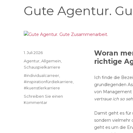
Gute Agentur. G
Woran merk
Veröffentlicht
1. Juli 2026
am
richtige 
Kategorien
Agentur
,
Allgemein
,
Schauspielkarriere
Schlagwörter
#individualcarreer
,
Ich finde die Bez
#inspirationfürdiekarriere
,
grundlegenden Asp
#kuenstlerkarriere
von Management od
Schreiben Sie einen
vertraue ich so se
zu
Kommentar
Gute
Damit geht es für
Agentur.
sondern vielmehr 
Gute
Zusammenarbeit.
geht es um die Erw