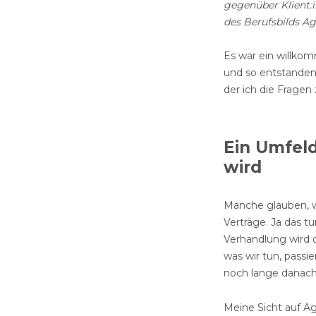
gegen
ü
ber Klient:
für
des Berufsbilds Ag
mich
bedeutet
Es war ein willkom
und so entstanden 
der ich die Frage
Ein Umfeld
wird
Manche glauben, w
Verträge. Ja das t
Verhandlung wird d
was wir tun, passie
noch lange danach
Meine Sicht auf Ag