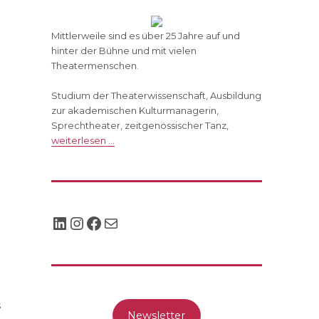
Mittlerweile sind es über 25 Jahre auf und
hinter der Bühne und mit vielen
Theatermenschen.
Studium der Theaterwissenschaft, Ausbildung
zur akademischen Kulturmanagerin,
Sprechtheater, zeitgenössischer Tanz,
weiterlesen …
LinkedIn
Instagram
Facebook
Mail
s
Newsletter