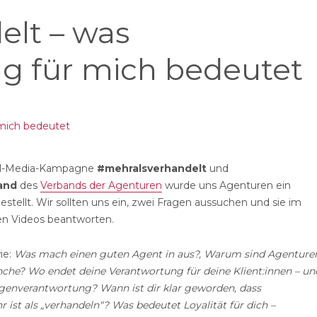
lt – was
g für mich bedeutet
al-Media-Kampagne
#mehralsverhandelt
und
and
des
Verbands der Agenturen
wurde uns Agenturen ein
stellt. Wir sollten uns ein, zwei Fragen aussuchen und sie im
n Videos beantworten.
ie:
Was mach einen guten Agent in aus?, Warum sind Agenture
anche? Wo endet deine Verantwortung f
ü
r deine Klient:innen – un
igenverantwortung? Wann ist dir klar geworden, dass
 ist als „verhandeln“? Was bedeutet Loyalität f
ü
r dich –