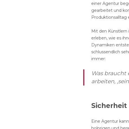
einer Agentur bego
gearbeitet und ko
Produktionsalltag 
Mit den Künstlern 
erleben, wie es ih
Dynamiken entste
schlussendlich seh
immer:
Was braucht e
arbeiten, ‚se
Sicherheit 
Eine Agentur kann 
holprigen und hera