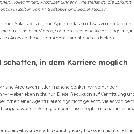
innen, Kolleg:innen, Produzent:innen? Wie siehst du die Zukunft
ent:in in Zeiten von KI, Selftapes und Social Media?
mener Anlass, das eigene Agentendasein etwas zu reflektieren 
nicht nur ein paar Videos, sondern auch eine kleine Blogserie, in
n zum Anlass nehme, über Agenturarbeit nachzudenken.
 schaffen, in dem Karriere möglich
ir sind Arbeitsvermittler, manche denken wir verhandeln
un wir – aber eben nicht nur. Diese Reduktion auf Vermittlung un
er Arbeit einer Agentur allerdings nicht gerecht. Vieles von dem
rt lange bevor ein Vertrag auf dem Tisch liegt – und natürlich au
.
enturarbeit wurde stark dadurch geprägt, dass ich nicht direkt in