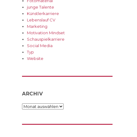
Fotomaterial
junge Talente
Künstlerkarriere
Lebenslauf CV
Marketing
d
Motivation Mindset
Schauspielkarriere
Social Media
Typ
Website
ARCHIV
Archiv