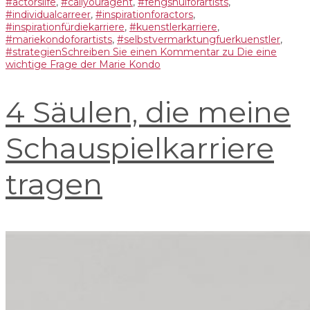
#actorslife
,
#callyouragent
,
#fengshuiforartists
,
#individualcarreer
,
#inspirationforactors
,
#inspirationfürdiekarriere
,
#kuenstlerkarriere
,
#mariekondoforartists
,
#selbstvermarktungfuerkuenstler
,
#strategien
Schreiben Sie einen Kommentar
zu Die eine
wichtige Frage der Marie Kondo
4 Säulen, die meine
Schauspielkarriere
tragen