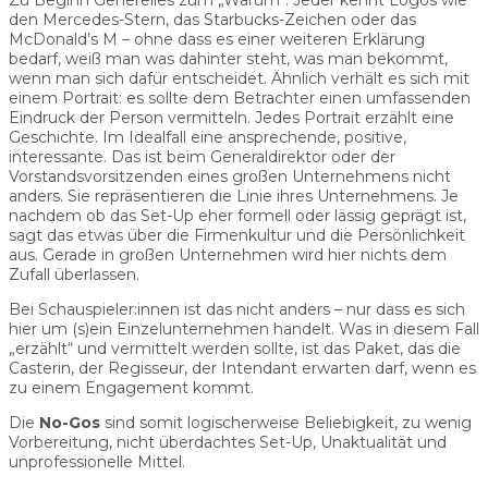
den Mercedes-Stern, das Starbucks-Zeichen oder das
McDonald’s M – ohne dass es einer weiteren Erklärung
bedarf, weiß man was dahinter steht, was man bekommt,
wenn man sich dafür entscheidet. Ähnlich verhält es sich mit
einem Portrait: es sollte dem Betrachter einen umfassenden
Eindruck der Person vermitteln. Jedes Portrait erzählt eine
Geschichte. Im Idealfall eine ansprechende, positive,
interessante. Das ist beim Generaldirektor oder der
Vorstandsvorsitzenden eines großen Unternehmens nicht
anders. Sie repräsentieren die Linie ihres Unternehmens. Je
nachdem ob das Set-Up eher formell oder lässig geprägt ist,
sagt das etwas über die Firmenkultur und die Persönlichkeit
aus. Gerade in großen Unternehmen wird hier nichts dem
Zufall überlassen.
Bei Schauspieler:innen ist das nicht anders – nur dass es sich
hier um (s)ein Einzelunternehmen handelt. Was in diesem Fall
„erzählt“ und vermittelt werden sollte, ist das Paket, das die
Casterin, der Regisseur, der Intendant erwarten darf, wenn es
zu einem Engagement kommt.
Die
No-Gos
sind somit logischerweise Beliebigkeit, zu wenig
Vorbereitung, nicht überdachtes Set-Up, Unaktualität und
unprofessionelle Mittel.