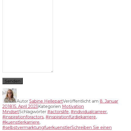
Senden
Autor
Sabine Hellepart
Veröffentlicht am
8. Januar
2018
15. April 2023
Kategorien
Motivation
Mindset
Schlagwörter
#actorslife
,
#individualcarreer
,
#inspirationforactors
,
#inspirationfürdiekarriere
,
#kuenstlerkarriere
,
#selbstvermarktungfuerkuenstler
Schreiben Sie einen