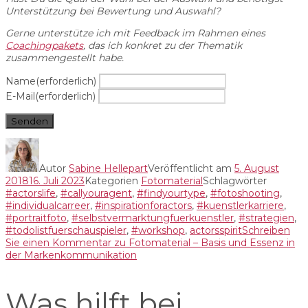
Unterstützung bei Bewertung und Auswahl?
Gerne unterstütze ich mit Feedback im Rahmen eines
Coachingpakets
, das ich konkret zu der Thematik
zusammengestellt habe.
Name
(erforderlich)
E-Mail
(erforderlich)
Senden
Autor
Sabine Hellepart
Veröffentlicht am
5. August
2018
16. Juli 2023
Kategorien
Fotomaterial
Schlagwörter
#actorslife
,
#callyouragent
,
#findyourtype
,
#fotoshooting
,
#individualcarreer
,
#inspirationforactors
,
#kuenstlerkarriere
,
#portraitfoto
,
#selbstvermarktungfuerkuenstler
,
#strategien
,
#todolistfuerschauspieler
,
#workshop
,
actorsspirit
Schreiben
Sie einen Kommentar
zu Fotomaterial – Basis und Essenz in
der Markenkommunikation
Was hilft bei