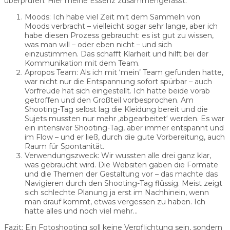
überprüfen. Hier meine Essenz zusammengefasst:
Moods: Ich habe viel Zeit mit dem Sammeln von
Moods verbracht – vielleicht sogar sehr lange, aber ich
habe diesen Prozess gebraucht: es ist gut zu wissen,
was man will – oder eben nicht – und sich
einzustimmen. Das schafft Klarheit und hilft bei der
Kommunikation mit dem Team.
Apropos Team: Als ich mit ‘mein’ Team gefunden hatte,
war nicht nur die Entspannung sofort spürbar – auch
Vorfreude hat sich eingestellt. Ich hatte beide vorab
getroffen und den Großteil vorbesprochen. Am
Shooting-Tag selbst lag die Kleidung bereit und die
Sujets mussten nur mehr ‚abgearbeitet‘ werden. Es war
ein intensiver Shooting-Tag, aber immer entspannt und
im Flow – und er ließ, durch die gute Vorbereitung, auch
Raum für Spontanität.
Verwendungszweck: Wir wussten alle drei ganz klar,
was gebraucht wird. Die Websiten gaben die Formate
und die Themen der Gestaltung vor – das machte das
Navigieren durch den Shooting-Tag flüssig. Meist zeigt
sich schlechte Planung ja erst im Nachhinein, wenn
man drauf kommt, etwas vergessen zu haben. Ich
hatte alles und noch viel mehr…
Fazit: Ein Fotoshooting soll keine Verpflichtung sein, sondern