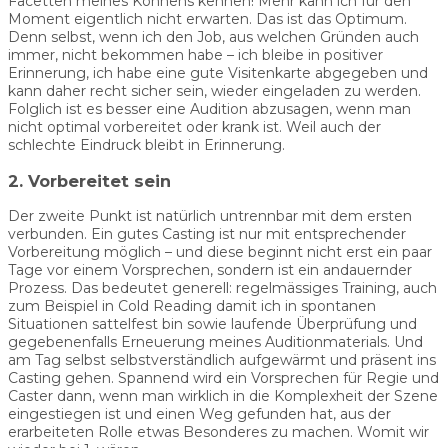
Facetten meines Könnens kennen! Mehr kann ich für den
Moment eigentlich nicht erwarten. Das ist das Optimum.
Denn selbst, wenn ich den Job, aus welchen Gründen auch
immer, nicht bekommen habe – ich bleibe in positiver
Erinnerung, ich habe eine gute Visitenkarte abgegeben und
kann daher recht sicher sein, wieder eingeladen zu werden.
Folglich ist es besser eine Audition abzusagen, wenn man
nicht optimal vorbereitet oder krank ist. Weil auch der
schlechte Eindruck bleibt in Erinnerung.
2. Vorbereitet sein
Der zweite Punkt ist natürlich untrennbar mit dem ersten
verbunden. Ein gutes Casting ist nur mit entsprechender
Vorbereitung möglich – und diese beginnt nicht erst ein paar
Tage vor einem Vorsprechen, sondern ist ein andauernder
Prozess. Das bedeutet generell: regelmässiges Training, auch
zum Beispiel in Cold Reading damit ich in spontanen
Situationen sattelfest bin sowie laufende Überprüfung und
gegebenenfalls Erneuerung meines Auditionmaterials. Und
am Tag selbst selbstverständlich aufgewärmt und präsent ins
Casting gehen. Spannend wird ein Vorsprechen für Regie und
Caster dann, wenn man wirklich in die Komplexheit der Szene
eingestiegen ist und einen Weg gefunden hat, aus der
erarbeiteten Rolle etwas Besonderes zu machen. Womit wir