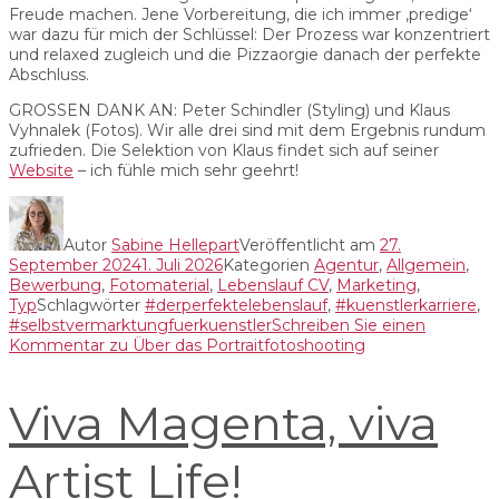
Freude machen. Jene Vorbereitung, die ich immer ‚predige‘
war dazu für mich der Schlüssel: Der Prozess war konzentriert
und relaxed zugleich und die Pizzaorgie danach der perfekte
Abschluss.
GROSSEN DANK AN: Peter Schindler (Styling) und Klaus
Vyhnalek (Fotos). Wir alle drei sind mit dem Ergebnis rundum
zufrieden. Die Selektion von Klaus findet sich auf seiner
Website
– ich fühle mich sehr geehrt!
Autor
Sabine Hellepart
Veröffentlicht am
27.
September 2024
1. Juli 2026
Kategorien
Agentur
,
Allgemein
,
Bewerbung
,
Fotomaterial
,
Lebenslauf CV
,
Marketing
,
Typ
Schlagwörter
#derperfektelebenslauf
,
#kuenstlerkarriere
,
#selbstvermarktungfuerkuenstler
Schreiben Sie einen
Kommentar
zu Über das Portraitfotoshooting
Viva Magenta, viva
Artist Life!