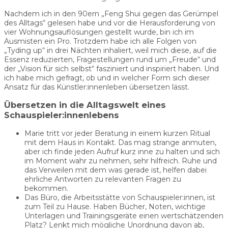
Nachdem ich in den 90ern „Feng Shui gegen das Gerümpel
des Alltags“ gelesen habe und vor die Herausforderung von
vier Wohnungsauflösungen gestellt wurde, bin ich im
Ausmisten ein Pro. Trotzdem habe ich alle Folgen von
„Tyding up“ in drei Nächten inhaliert, weil mich diese, auf die
Essenz reduzierten, Fragestellungen rund um „Freude“ und
der „Vision für sich selbst“ fasziniert und inspiriert haben. Und
ich habe mich gefragt, ob und in welcher Form sich dieser
Ansatz für das Künstler:innenleben übersetzen lässt.
Übersetzen in die Alltagswelt eines
Schauspieler:innenlebens
Marie tritt vor jeder Beratung in einem kurzen Ritual
mit dem Haus in Kontakt. Das mag strange anmuten,
aber ich finde jeden Aufruf kurz inne zu halten und sich
im Moment wahr zu nehmen, sehr hilfreich. Ruhe und
das Verweilen mit dem was gerade ist, helfen dabei
ehrliche Antworten zu relevanten Fragen zu
bekommen.
Das Büro, die Arbeitsstätte von Schauspieler:innen, ist
zum Teil zu Hause. Haben Bücher, Noten, wichtige
Unterlagen und Trainingsgeräte einen wertschätzenden
Platz? Lenkt mich mögliche Unordnung davon ab,