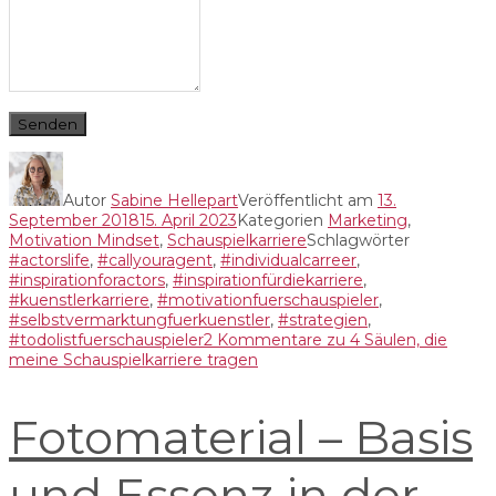
Senden
Autor
Sabine Hellepart
Veröffentlicht am
13.
September 2018
15. April 2023
Kategorien
Marketing
,
Motivation Mindset
,
Schauspielkarriere
Schlagwörter
#actorslife
,
#callyouragent
,
#individualcarreer
,
#inspirationforactors
,
#inspirationfürdiekarriere
,
#kuenstlerkarriere
,
#motivationfuerschauspieler
,
#selbstvermarktungfuerkuenstler
,
#strategien
,
#todolistfuerschauspieler
2 Kommentare
zu 4 Säulen, die
meine Schauspielkarriere tragen
Fotomaterial – Basis
und Essenz in der