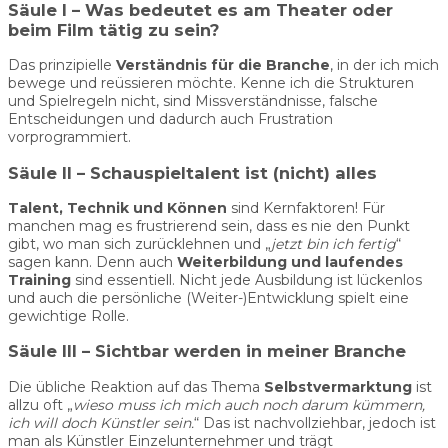
Säule I – Was bedeutet es am Theater oder
beim Film tätig zu sein?
Das prinzipielle
Verständnis für die Branche
, in der ich mich
bewege und reüssieren möchte. Kenne ich die Strukturen
und Spielregeln nicht, sind Missverständnisse, falsche
Entscheidungen und dadurch auch Frustration
vorprogrammiert.
Säule II – Schauspieltalent ist (nicht) alles
Talent, Technik und Können
sind Kernfaktoren! Für
manchen mag es frustrierend sein, dass es nie den Punkt
gibt, wo man sich zurücklehnen und „
jetzt bin ich fertig
“
sagen kann. Denn auch
Weiterbildung und laufendes
Training
sind essentiell. Nicht jede Ausbildung ist lückenlos
und auch die persönliche (Weiter-)Entwicklung spielt eine
gewichtige Rolle.
Säule III – Sichtbar werden in meiner Branche
Die übliche Reaktion auf das Thema
Selbstvermarktung
ist
allzu oft „
wieso muss ich mich auch noch darum kümmern,
ich will doch Künstler sein.
“ Das ist nachvollziehbar, jedoch ist
man als Künstler Einzelunternehmer und trägt