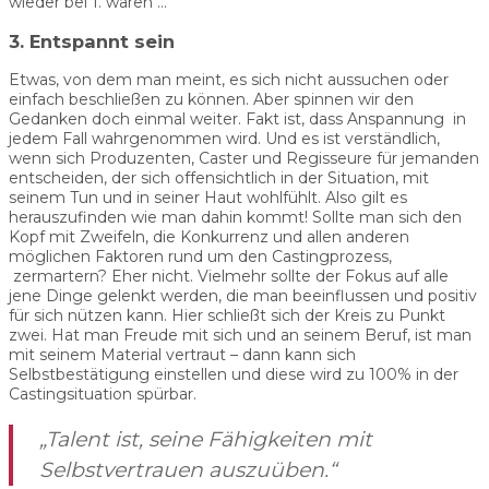
wieder bei 1. wären …
3. Entspannt sein
Etwas, von dem man meint, es sich nicht aussuchen oder
einfach beschließen zu können. Aber spinnen wir den
Gedanken doch einmal weiter. Fakt ist, dass Anspannung in
jedem Fall wahrgenommen wird. Und es ist verständlich,
wenn sich Produzenten, Caster und Regisseure für jemanden
entscheiden, der sich offensichtlich in der Situation, mit
seinem Tun und in seiner Haut wohlfühlt. Also gilt es
herauszufinden wie man dahin kommt! Sollte man sich den
Kopf mit Zweifeln, die Konkurrenz und allen anderen
möglichen Faktoren rund um den Castingprozess,
zermartern? Eher nicht. Vielmehr sollte der Fokus auf alle
jene Dinge gelenkt werden, die man beeinflussen und positiv
für sich nützen kann. Hier schließt sich der Kreis zu Punkt
zwei. Hat man Freude mit sich und an seinem Beruf, ist man
mit seinem Material vertraut – dann kann sich
Selbstbestätigung einstellen und diese wird zu 100% in der
Castingsituation spürbar.
„
Talent ist, seine Fähigkeiten mit
Selbstvertrauen auszuüben.
“