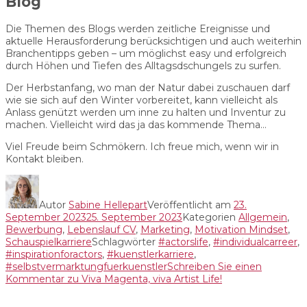
Blog
Die Themen des Blogs werden zeitliche Ereignisse und
aktuelle Herausforderung berücksichtigen und auch weiterhin
Branchentipps geben – um möglichst easy und erfolgreich
durch Höhen und Tiefen des Alltagsdschungels zu surfen.
Der Herbstanfang, wo man der Natur dabei zuschauen darf
wie sie sich auf den Winter vorbereitet, kann vielleicht als
Anlass genützt werden um inne zu halten und Inventur zu
machen. Vielleicht wird das ja das kommende Thema…
Viel Freude beim Schmökern. Ich freue mich, wenn wir in
Kontakt bleiben.
Autor
Sabine Hellepart
Veröffentlicht am
23.
September 2023
25. September 2023
Kategorien
Allgemein
,
Bewerbung
,
Lebenslauf CV
,
Marketing
,
Motivation Mindset
,
Schauspielkarriere
Schlagwörter
#actorslife
,
#individualcarreer
,
#inspirationforactors
,
#kuenstlerkarriere
,
#selbstvermarktungfuerkuenstler
Schreiben Sie einen
Kommentar
zu Viva Magenta, viva Artist Life!