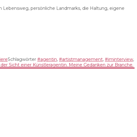
m Lebensweg, persönliche Landmarks, die Haltung, eigene
iere
Schlagwörter
#agentin
,
#artistmanagement
,
#iminterview
,
 der Sicht einer Künstleragentin. Meine Gedanken zur Branche.