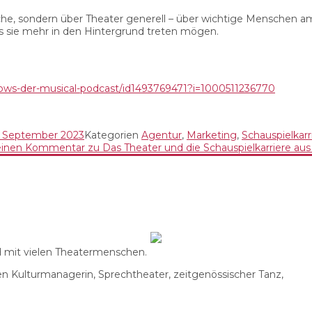
che, sondern über Theater generell – über wichtige Menschen a
 sie mehr in den Hintergrund treten mögen.
cows-der-musical-podcast/id1493769471?i=1000511236770
. September 2023
Kategorien
Agentur
,
Marketing
,
Schauspielkarr
 einen Kommentar
zu Das Theater und die Schauspielkarriere aus
nd mit vielen Theatermenschen.
n Kulturmanagerin, Sprechtheater, zeitgenössischer Tanz,