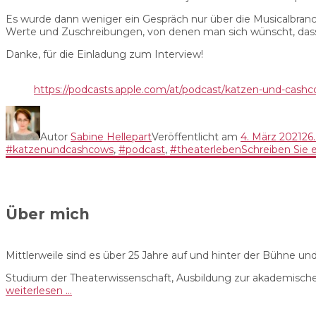
Es wurde dann weniger ein Gespräch nur über die Musicalbran
Werte und Zuschreibungen, von denen man sich wünscht, dass
Danke, für die Einladung zum Interview!
https://podcasts.apple.com/at/podcast/katzen-und-cash
Autor
Sabine Hellepart
Veröffentlicht am
4. März 2021
26
#katzenundcashcows
,
#podcast
,
#theaterleben
Schreiben Sie
Über mich
Mittlerweile sind es über 25 Jahre auf und hinter der Bühne u
Studium der Theaterwissenschaft, Ausbildung zur akademische
weiterlesen …