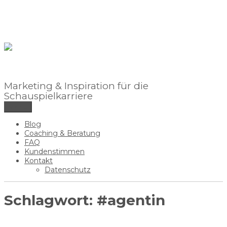
Zum
Inhalt
springen
Marketing & Inspiration für die
Schauspielkarriere
Menü
Blog
Coaching & Beratung
FAQ
Kundenstimmen
Kontakt
Datenschutz
Schlagwort:
#agentin