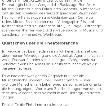
Unter dem Titel „Katzen & Cashcows“ nimmt die
Dramaturgin Lisanne Wiegand die Backstage-Berufe im
Musical Business in den Fokus ihres Podcasts. In Interviews
gibt sie den Kreativen des deutschsprachigen Raums den
Raum, ihre Perspektiven und Gedanken zum Genre zu
teilen. Mit der Schauspielerin und Videographin Elisabeth
Köstner diskutiert sie unter dem Titel „On Stage – Off Stage“
spannende Themen wie z.B. die Frauenquote im Musical und
künstlerische Freiheit vs. Werktreue.
Quatschen über die Theaterbranche
Im Februar trat Lisanne dann an mich heran, ob ich etwas
über meinen Werdegang und die Arbeit als Agentin erzählen
wolle. Das war für mich selbst eine gute Gelegenheit zur
Selbstreflexion und Anlass die Berufsjahre inhaltlich Revue
passieren zu lassen.
Es wurde dann weniger ein Gespräch nur über die
Musicalbranche, sondern über Theater generell – über
wichtige Menschen am Lebensweg, persönliche Landmarks,
die Haltung, eigene Werte und Zuschreibungen, von denen
man sich wünscht, dass sie mehr in den Hintergrund treten
mögen.
Danke, für die Einladung zum Interview!