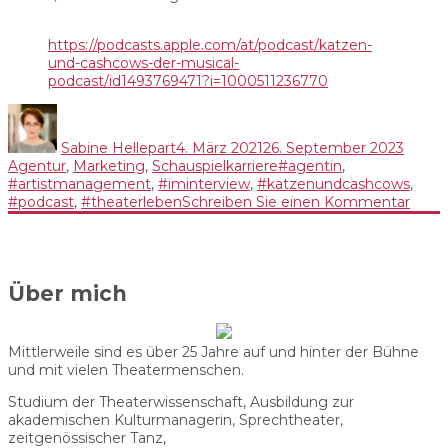
https://podcasts.apple.com/at/podcast/katzen-
und-cashcows-der-musical-
podcast/id1493769471?i=1000511236770
Autor
Veröffentlicht
Kateg
am
Sabine Hellepart
4. März 2021
26. September 2023
Schlagwörter
Agentur
,
Marketing
,
Schauspielkarriere
#agentin
,
#artistmanagement
,
#iminterview
,
#katzenundcashcows
,
zu
#podcast
,
#theaterleben
Schreiben Sie einen Kommentar
Das
Theat
und
die
Über mich
Schau
aus
der
Sicht
Mittlerweile sind es über 25 Jahre auf und hinter der Bühne
einer
und mit vielen Theatermenschen.
Künst
Mein
Studium der Theaterwissenschaft, Ausbildung zur
Geda
akademischen Kulturmanagerin, Sprechtheater,
zur
zeitgenössischer Tanz,