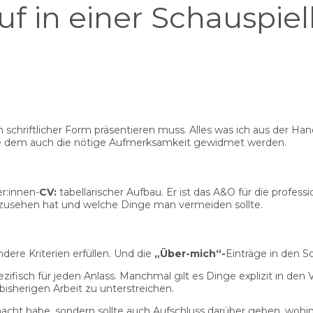
 in einer Schauspiel
 in schriftlicher Form präsentieren muss. Alles was ich aus der 
lte dem auch die nötige Aufmerksamkeit gewidmet werden.
er:innen-
CV:
tabellarischer Aufbau. Er ist das A&O für die prof
auszusehen hat und welche Dinge man vermeiden sollte.
ere Kriterien erfüllen. Und die
„Über-mich“-
Einträge in den S
ezifisch für jeden Anlass. Manchmal gilt es Dinge explizit in d
sherigen Arbeit zu unterstreichen.
cht habe, sondern sollte auch Aufschluss darüber geben, wohin ic