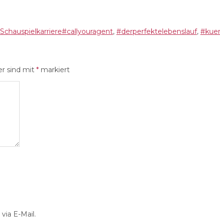
Schlagwörter
Schauspielkarriere
#callyouragent
,
#derperfektelebenslauf
,
#kuen
er sind mit
*
markiert
ia E-Mail.