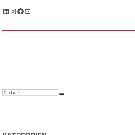
LinkedIn
Instagram
Facebook
Mail
Suchen
Suchen
nach: