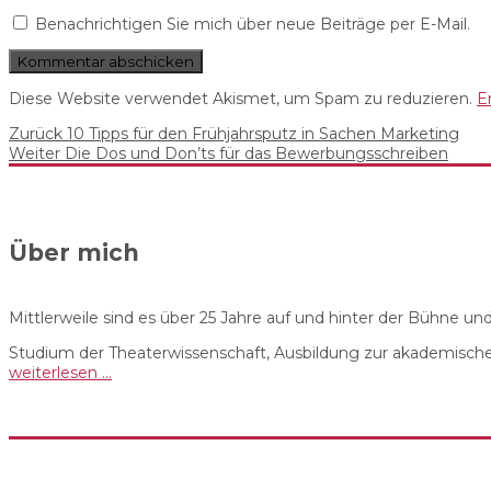
Benachrichtigen Sie mich über neue Beiträge per E-Mail.
Diese Website verwendet Akismet, um Spam zu reduzieren.
E
Beitrags-
Vorheriger
Zurück
10 Tipps für den Frühjahrsputz in Sachen Marketing
Nächster
Beitrag:
Weiter
Die Dos und Don’ts für das Bewerbungsschreiben
Navigation
Beitrag:
Über mich
Mittlerweile sind es über 25 Jahre auf und hinter der Bühne u
Studium der Theaterwissenschaft, Ausbildung zur akademische
weiterlesen …